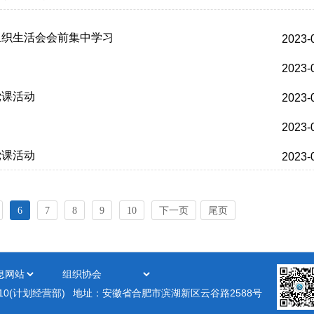
组织生活会会前集中学习
2023-
2023-
党课活动
2023-
2023-
党课活动
2023-
6
7
8
9
10
下一页
尾页
410(计划经营部)
地址：安徽省合肥市滨湖新区云谷路2588号