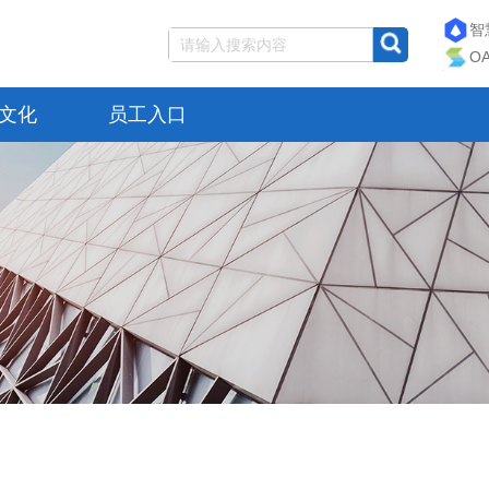
智
O
文化
员工入口
规程规范
专利证书
管理体系